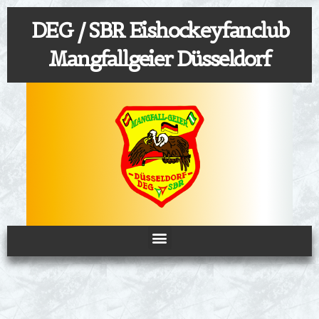
Zum
DEG / SBR Eishockeyfanclub
Inhalt
springen
Mangfallgeier Düsseldorf
Menü