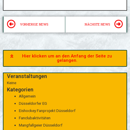
Zurück
N
VORHERIGE NEWS
NÄCHSTE NEWS
Hier klicken um an den Anfang der Seite zu
gelangen.
Veranstaltungen
Keine
Kategorien
Allgemein
Düsseldorfer EG
Eishockey Fanprojekt Düsseldorf
Fanclubaktivitäten
Mangfallgeier Düsseldorf