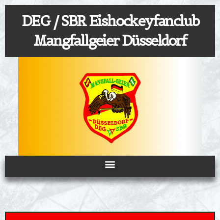
Zum
DEG / SBR Eishockeyfanclub
Inhalt
springen
Mangfallgeier Düsseldorf
Menü