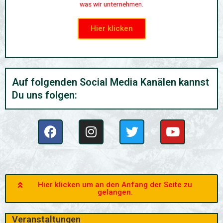
was wir unternehmen.
Hier klicken
Auf folgenden Social Media Kanälen kannst
Du uns folgen:
F
I
T
Y
a
n
w
o
c
s
i
u
e
t
t
t
b
a
t
u
o
g
e
b
Hier klicken um an den Anfang der Seite zu
gelangen.
o
r
r
e
k
a
Veranstaltungen