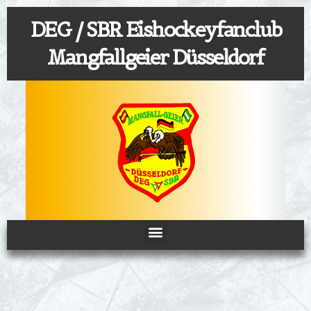
Zum
DEG / SBR Eishockeyfanclub
Inhalt
springen
Mangfallgeier Düsseldorf
Menü