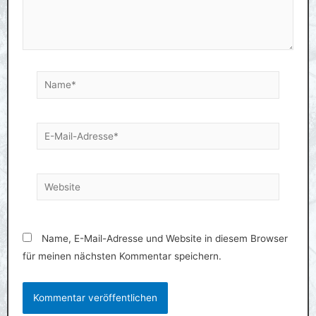
o
a
e
o
p
r
k
p
Name*
E-
Mail-
Adresse*
Website
Name, E-Mail-Adresse und Website in diesem Browser
für meinen nächsten Kommentar speichern.