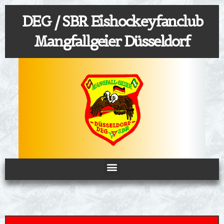
Zum
DEG / SBR Eishockeyfanclub
Inhalt
springen
Mangfallgeier Düsseldorf
Menü