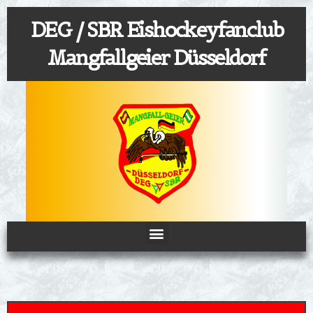
Zum
DEG / SBR Eishockeyfanclub
Inhalt
springen
Mangfallgeier Düsseldorf
Menü